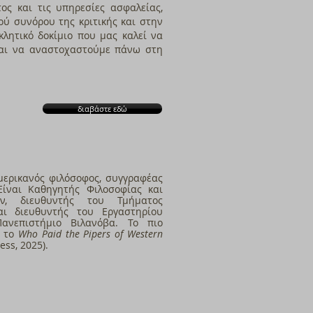
ος και τις υπηρεσίες ασφαλείας,
ού συνόρου της κριτικής και στην
λητικό δοκίμιο που μας καλεί να
και να αναστοχαστούμε πάνω στη
διαβάστε εδώ
μερικανός φιλόσοφος, συγγραφέας
 Είναι Καθηγητής Φιλοσοφίας και
ών, διευθυντής του Τμήματος
αι διευθυντής του Εργαστηρίου
ανεπιστήμιο Βιλανόβα. To πιο
ι το
Who Paid the Pipers of Western
ss, 2025).