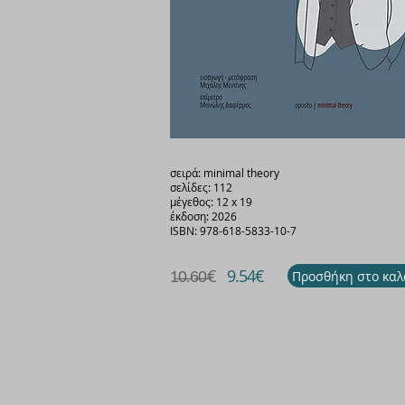
σειρά: minimal theory
σελίδες: 112
μέγεθος: 12 x 19
έκδοση: 2026
ISBN: 978-618-5833-10-7
1̶0̶.6̶0̶€
9.54€
Προσθήκη στο καλ