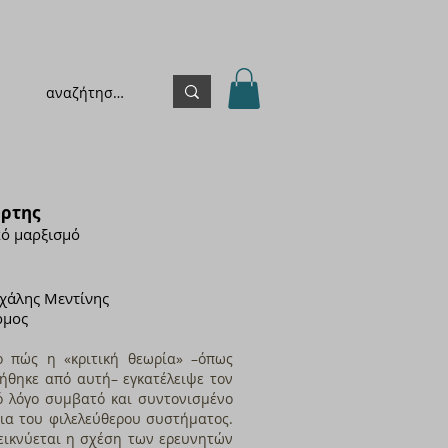
ύρτης
κό μαρξισμό
χάλης Μεντίνης
ρμος
 το πώς η «κριτική θεωρία» –όπως
ήθηκε από αυτή– εγκατέλειψε τον
ό λόγο συμβατό και συντονισμένο
όρια του φιλελεύθερου συστήματος.
εικνύεται η σχέση των ερευνητών