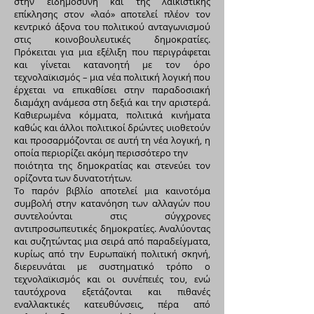
στην ειδημοσύνη και της λαϊκιστικής
επίκλησης στον «λαό» αποτελεί πλέον τον
κεντρικό άξονα του πολιτικού ανταγωνισμού
στις κοινοβουλευτικές δημοκρατίες.
Πρόκειται για μια εξέλιξη που περιγράφεται
και γίνεται κατανοητή με τον όρο
τεχνολαϊκισμός – μια νέα πολιτική λογική που
έρχεται να επικαθίσει στην παραδοσιακή
διαμάχη ανάμεσα στη δεξιά και την αριστερά.
Καθιερωμένα κόμματα, πολιτικά κινήματα
καθώς και άλλοι πολιτικοί δρώντες υιοθετούν
και προσαρμόζονται σε αυτή τη νέα λογική, η
οποία περιορίζει ακόμη περισσότερο την
ποιότητα της δημοκρατίας και στενεύει τον
ορίζοντα των δυνατοτήτων.
Τo παρόν βιβλίο αποτελεί μια καινοτόμα
συμβολή στην κατανόηση των αλλαγών που
συντελούνται στις σύγχρονες
αντιπροσωπευτικές δημοκρατίες. Αναλύοντας
και συζητώντας μια σειρά από παραδείγματα,
κυρίως από την Ευρωπαϊκή πολιτική σκηνή,
διερευνάται με συστηματικό τρόπο ο
τεχνολαϊκισμός και οι συνέπειές του, ενώ
ταυτόχρονα εξετάζονται και πιθανές
εναλλακτικές κατευθύνσεις, πέρα από