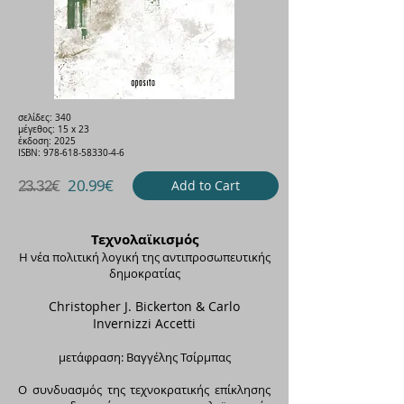
σελίδες: 340
μέγεθος: 15 x 23
έκδοση: 2025
ISBN:
978-618-58330-4-6
2̶3̶.3̶2̶€
20.99€
Add to Cart
Τεχνολαϊκισμός
Η νέα πολιτική λογική της αντιπροσωπευτικής
δημοκρατίας
Christopher J. Bickerton & Carlo
Invernizzi Accetti
μετάφραση: Βαγγέλης Τσίρμπας
O συνδυασμός της τεχνοκρατικής επίκλησης