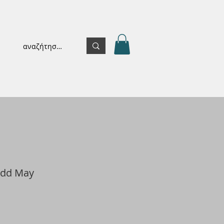
odd May
e
ce