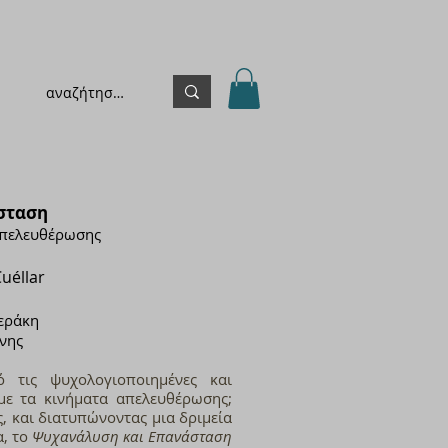
σταση
 απελευθέρωσης
éllar​
εράκη
νης
 τις ψυχολογιοποιημένες και
 με τα κινήματα απελευθέρωσης;
 και διατυπώνοντας μια δριμεία
α, το
Ψυχανάλυση και Επανάσταση