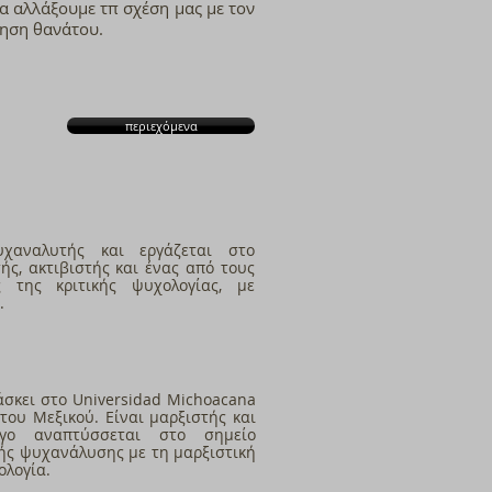
α αλλάξουμε τπ σχέση μας με τον
μηση θανάτου.
περιεχόμενα
χαναλυτής και εργάζεται στο
ής, ακτιβιστής και ένας από τους
ς της κριτικής ψυχολογίας, με
.
σκει στο Universidad
Michoacana
 του Μεξικού. Είναι
μαρξιστής και
ργο αναπτύσσεται στο
σημείο
κής ψυχανάλυσης με τη
μαρξιστική
ολογία.