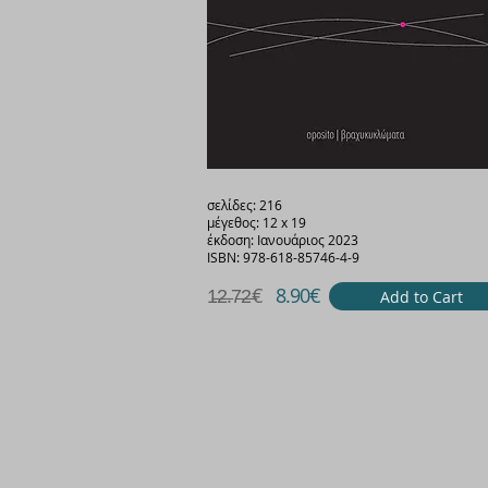
σελίδες: 216
μέγεθος: 12 x 19
έκδοση: Ιανουάριος 2023
ISBΝ: 978-618-85746-4-9
1̶2̶.7̶2̶€
8.90€
Add to Cart