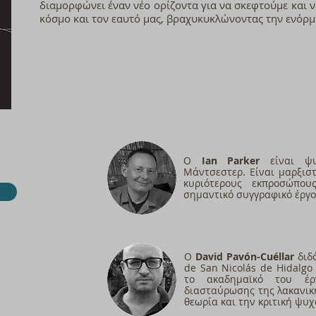
διαμορφώνει έναν νέο ορίζοντα για να σκεφτούμε και ν
κόσμο και τον εαυτό μας, βραχυκυκλώνοντας την ενόρ
Ο
Ian Parker
είναι ψυ
Μάντσεστερ. Είναι μαρξιστ
κυριότερους εκπροσώπου
σημαντικό συγγραφικό έργο
Ο
David Pavón-Cuéllar
διδά
de San Nicolás de Hidalgo
το ακαδημαϊκό του έ
διασταύρωσης της λακανι
θεωρία και την κριτική ψυχ