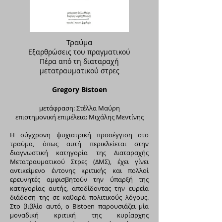
Τραύμα
Εξαρθρώσεις του πραγματικού
Πέρα από τη διαταραχή
μετατραυματικού στρες
Gregory Bistoen
μετάφραση: Στέλλα Μαύρη
επιστηµονική επιµέλεια: Μιχάλης Μεντίνης
Η σύγχρονη ψυχιατρική προσέγγιση στο
τραύµα, όπως αυτή περικλείεται στην
διαγνωστική κατηγορία της ∆ιαταραχής
Μετατραυµατικού Στρες (∆ΜΣ), έχει γίνει
αντικείµενο έντονης κριτικής και πολλοί
ερευνητές αµφισβητούν την ύπαρξή της
κατηγορίας αυτής, αποδίδοντας την ευρεία
διάδοση της σε καθαρά πολιτικούς λόγους.
Στο βιβλίο αυτό, ο Bistoen παρουσιάζει µία
µοναδική κριτική της κυρίαρχης