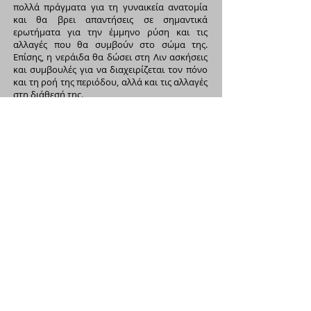
πολλά πράγματα για τη γυναικεία ανατομία
και θα βρει απαντήσεις σε σημαντικά
ερωτήματα για την έμμηνο ρύση και τις
αλλαγές που θα συμβούν στο σώμα της.
Επίσης, η νεράιδα θα δώσει στη Λιν ασκήσεις
και συμβουλές για να διαχειρίζεται τον πόνο
και τη ροή της περιόδου, αλλά και τις αλλαγές
στη διάθεσή της.
διαβάστε εδώ
Η
Nina Hanefeld
είναι συγγραφέας,
σύμβουλος και καθηγήτρια. Τα τελευταία
15 χρόνια εκπαιδεύει άτομα σχετικά με
την έμμηνο ρύση, την αντισύλληψη και
την υγεία, ενώ βασικός στόχος της είναι
η υποστήριξη της γνώσης πάνω σε αυτά
τα θέματα.