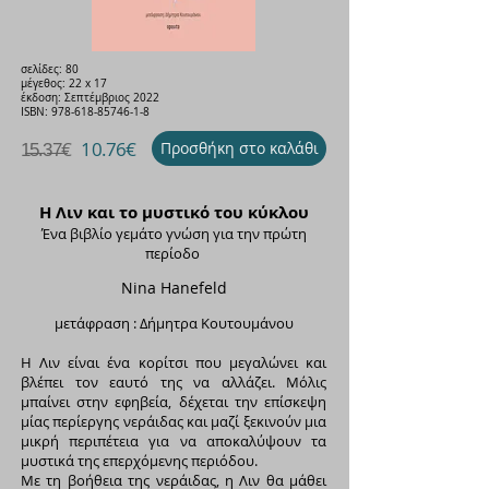
σελίδες: 80
μέγεθος: 22 x 17
έκδοση: Σεπτέμβριος 2022
ISBΝ:
978-618-85746-1-8
1̶5̶.3̶7̶€
10.76€
Προσθήκη στο καλάθι
Η Λιν και το μυστικό του κύκλου
Ένα βιβλίο γεμάτο γνώση για την πρώτη
περίοδο
Nina Hanefeld
µετάφραση : Δήμητρα Κουτουμάνου
Η Λιν είναι ένα κορίτσι που μεγαλώνει και
βλέπει τον εαυτό της να αλλάζει. Μόλις
μπαίνει στην εφηβεία, δέχεται την επίσκεψη
μίας περίεργης νεράιδας και μαζί ξεκινούν μια
μικρή περιπέτεια για να αποκαλύψουν τα
μυστικά της επερχόμενης περιόδου.
Με τη βοήθεια της νεράιδας, η Λιν θα μάθει