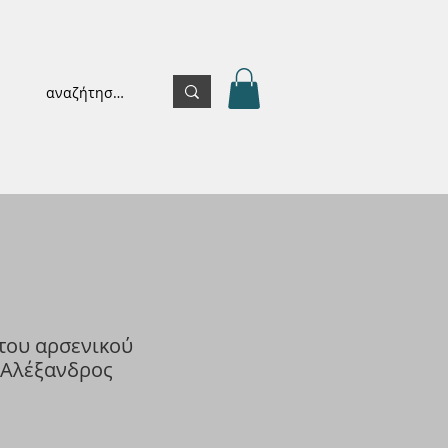
του αρσενικού
 Αλέξανδρος
ή