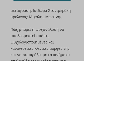
μετάφραση: Ισιδώρα Στανιμεράκη
πρόλογος: Μιχάλης Μεντίνης
Πώς μπορεί η ψυχανάλυση να
αποδεσμευτεί από τις
ψυχολογιοποιημένες και
κανονιστικές κλινικές μορφές της
και να συμπράξει με τα κινήματα
απελευθέρωσης; Μέσα από μια
ανατρεπτική ανάγνωση της
ψυχανάλυσης, και διατυπώνοντας
μια δριμεία κριτική απέναντι στην
ψυχολογία και την ψυχοθεραπεία,
το Ψυχανάλυση και
Επανάσταση διαμορφώνει έναν
νέο ορίζοντα για να σκεφτούμε και
να αλλάξουμε τπ σχέση μας με τον
κόσμο και τον εαυτό μας,