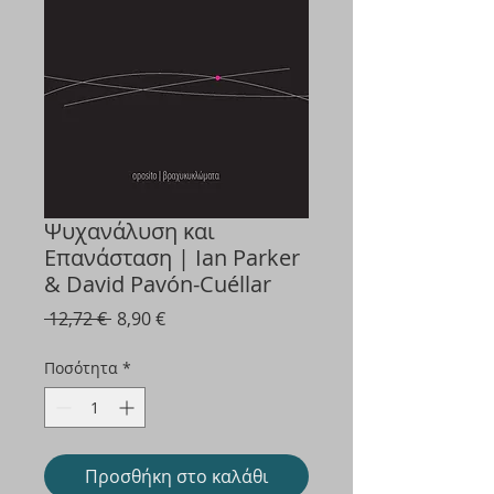
Ψυχανάλυση και
Επανάσταση | Ian Parker
& David Pavón-Cuéllar
Κανονική
Τιμή
 12,72 € 
8,90 €
τιμή
Έκπτωσης
Ποσότητα
*
Προσθήκη στο καλάθι