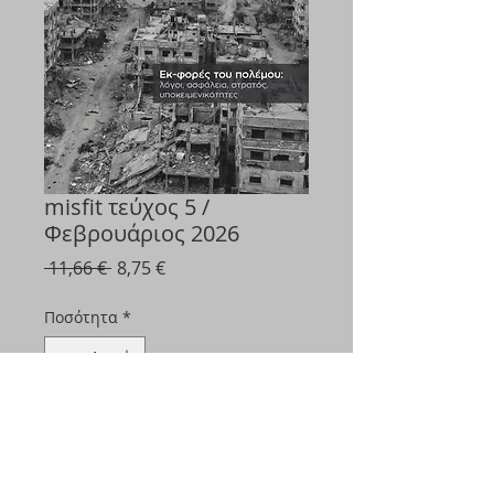
misfit τεύχος 5 /
Φεβρουάριος 2026
Κανονική
Τιμή
 11,66 € 
8,75 €
τιμή
Έκπτωσης
Ποσότητα
*
Προσθήκη στο καλάθι
εκ-φορές του πολέμου