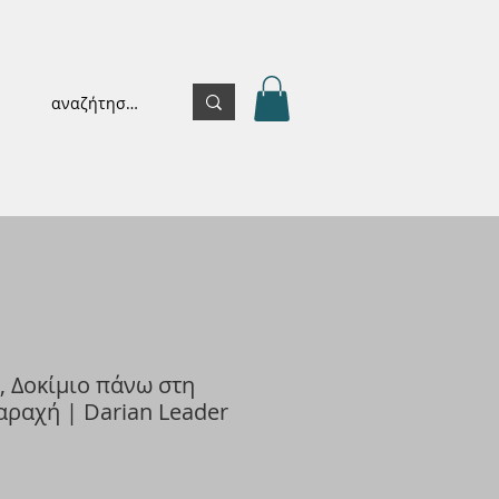
ar, Δοκίμιο πάνω στη
αραχή | Darian Leader
ή
πτωσης