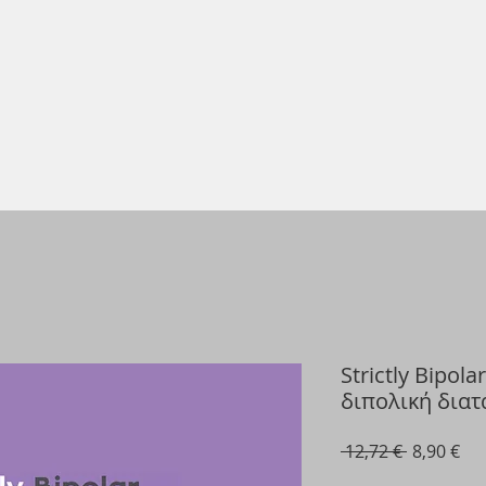
Strictly Bipol
διπολική διατ
Κανονική
Τιμ
 12,72 € 
8,90 €
τιμή
Έκ