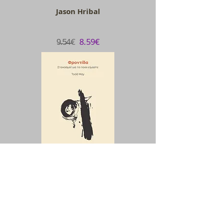
Jason Hribal
9̶.5̶4̶€
8.59€
Φροντίδα
Todd May
1̶3̶.7̶8̶€
12.40 €